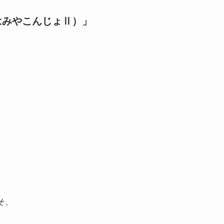
はみやこんじょⅡ）」
そ、