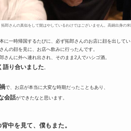
年。拓郎さんの真似をして髭はやしているわけではございません。高鍋出身の
本に一時帰国するたびに、必ず拓郎さんのお店に顔を出してい
さんの顔を見に、お店へ飲みに行ったんです。
郎さんに外へ連れ出され、そのまま2人でハシゴ酒。
く語り合いました
。
ナ禍
で、お店が本当に大変な時期だったこともあり、
な会話
ができたなと思います。
の背中を見て、僕もまた。