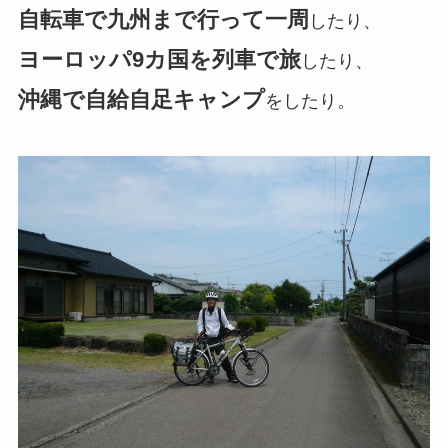
自転車で九州まで行って一周
したり、
ヨーロッパ9カ国を列車で旅
したり、
沖縄で自給自足キャンプ
をしたり。