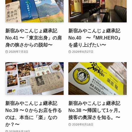
新宿みやこんじょ継承記
新宿みやこんじょ継承記
No.41 〜「東京出身」の肩
No.40 〜『MR.HERO』
身の狭さからの脱却〜
を盛り上げたい〜
2026年7月3日
2026年6月27日
新宿みやこんじょ継承記
新宿みやこんじょ継承記
No.39 〜０からお店を作る
No.38 〜帰国して1ヶ月。
のは、本当に「楽」なの
接客の奥深さを知る。〜
か？〜
2026年6月16日
2026年6月19日