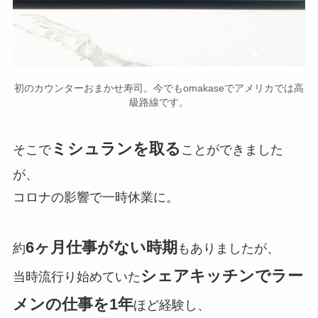
初のカウンターおまかせ寿司。今でもomakaseでアメリカでは高
級路線です。
ミシュランを取る
そこで
ことができました
が、
コロナの影響で一時休業に。
6ヶ月仕事がない時期
約
もありましたが、
シェアキッチンでラー
当時流行り始めていた
メンの仕事を1年
ほど経験し、