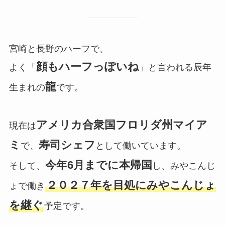
宮崎と長野のハーフで、
顔もハーフっぽいね
よく「
」と言われる辰年
龍
生まれの
です。
アメリカ合衆国フロリダ州マイア
現在は
ミ
寿司シェフ
で、
として働いています。
今年6月までに本帰国
そして、
し、みやこんじ
２０２７年を目処にみやこんじょ
ょで働き
を継ぐ
予定です。